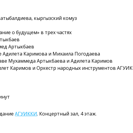
Сатыбалдиева, кыргызский комуз
ание о будущем» в трех частях
ртыкбаев
ммед Артыкбаев
аве Адилета Каримова и Михаила Погодаева
ставе Мухаммеда Артыкбаева и Адилета Каримов
Адилет Каримов и Оркестр народных инструментов АГУИ
инут
здание
АГУИККИ
. Концертный зал, 4 этаж.