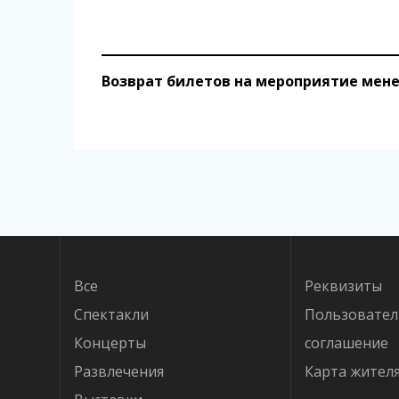
Возврат билетов на мероприятие менее
Навигация
по
записям
Все
Реквизиты
Спектакли
Пользовател
Концерты
соглашение
Развлечения
Карта жител