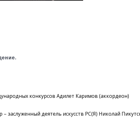
дение.
ждународных конкурсов Адилет Каримов (аккордеон)
– заслуженный деятель искусств РС(Я) Николай Пикутс