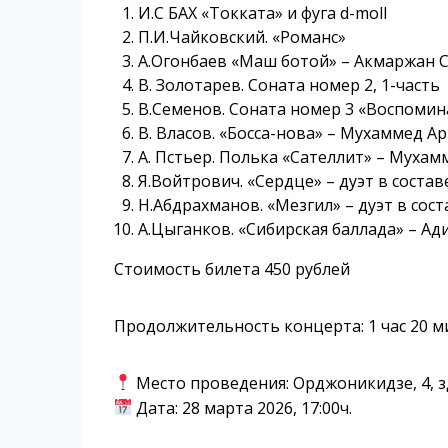
И.С БАХ «Токката» и фуга d-moll
П.И.Чайковский. «Романс»
А.Огонбаев «Маш ботой» – Акмаржан 
В. Золотарев. Соната номер 2, 1-часть
В.Семенов. Соната номер 3 «Воспомин
В. Власов. «Босса-нова» – Мухаммед А
А. Пстьер. Полька «Сателлит» – Муха
Я.Войтрович. «Сердце» – дуэт в сост
Н.Абдрахманов. «Мезгил» – дуэт в со
А.Цыганков. «Сибирская баллада» – 
Стоимость билета 450 рублей
Продолжительность концерта: 1 час 20 м
Место проведения: Орджоникидзе, 4, 
Дата: 28 марта 2026, 17:00ч.