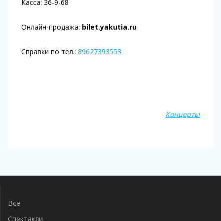
Касса: 36-9-68
Онлайн-продажа:
bilet.yakutia.ru
Справки по тел.:
89627393553
Выбор мест
Концерты
Навигация
по
записям
Все
Спектакли