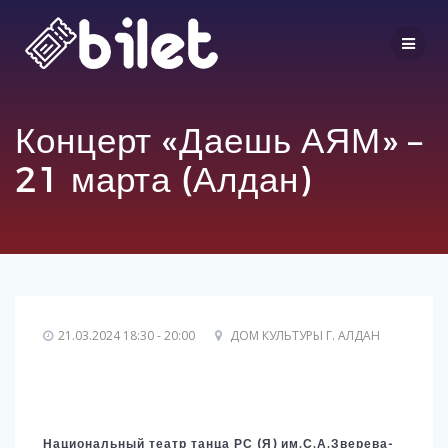
Перейти
к
контенту
Концерт «Даешь АЯМ» –
21 марта (Алдан)
21.03.2024 18:30 - 20:00
ДОМ КУЛЬТУРЫ Г. АЛДАН
Выбор мест
Национальный театр танца РС (Я) им.С.А.Зверева-