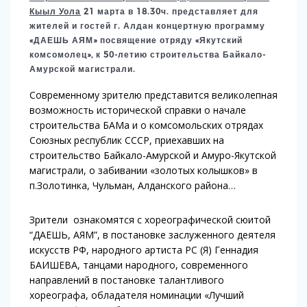
Кыыл Уола
21 марта в 18.30ч. представляет для
жителей и гостей г. Алдан концертную программу
«ДАЕШЬ АЯМ» посвящение отряду «Якутский
комсомолец», к 50-летию строительства Байкало-
Амурской магистрали.
Современному зрителю представится великолепная
возможность исторической справки о начале
строительства БАМа и о комсомольских отрядах
Союзных республик СССР, приехавших на
строительство Байкало-Амурской и Амуро-Якутской
магистрали, о забивании «золотых колышков» в
п.Золотинка, Чульман, Алданского района…
Зрители ознакомятся с хореографической сюитой
“ДАЕШЬ, АЯМ”, в постановке заслуженного деятеля
искусств РФ, народного артиста РС (Я) Геннадия
БАИШЕВА, танцами народного, современного
направлений в постановке талантливого
хореографа, обладателя номинации «Лучший