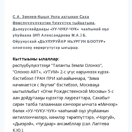
С.А. Зверев-Кыыл Уола аатынан Cаха
Өрөспүүлүлүкэтин Үҥкүүтүн тыйаатыра
,
Дьокуускайдааҕы «УУ-ЧУКУ-ЧУК» чааһынай оҕо
уһуйаана (ИП Александрова М.А.) Б.
Ойуунускай «ДЬУЛУРУЙАР НЬУРГУН БООТУР»
олоҥхону көрөргүтүгэр ыҥырар.
Кыттыыны ылаллар:
Өрөспүүбүлүкэтээҕи “Таланты Земли Олонхо”,
“Олонхо ART», «УТУМ» 2-с үгүс көрүҥнээх күрэх-
бэстибээл ГРАН ПРИ хаһаайыннара, “Зима
начинается с Якутии” бэстибээл, Москваҕа
ыытыллыбыт «Огни Рождественской Москвы» 5-с
аан дойдутааҕы күрэхтэр лауреаттара, Сахабыт
сирин талба талааннаах кэнчээри ыччата
«
Мичээр»
бөлөх «УУ-ЧУКУ-ЧУК» чааһынай оҕо уһуйаанын
иитиллээччилэрэ, кинилэр төрөппүттэрэ, «Чоргуй»,
«Дьиэрэй», «Чугдаар» ансамбллар (сал. Лаптева
К.Ю.).