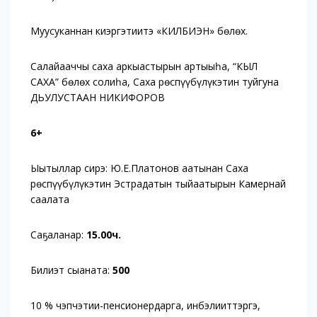
Муусуканнан киэргэтиитэ «КИЛБИЭН» бөлөх.
Салайааччы саха аркыастырын артыыһа, “КЫЛ
САХА” бөлөх солиһа, Саха Өрөспүүбүлүкэтин туйгуна
ДЬУЛУСТААН НИКИФОРОВ
6+
Ыытыллар сирэ: Ю.Е.Платонов аатынан Саха
Өрөспүүбүлүкэтин Эстрадатын тыйаатырын Камернай
саалата
Саҕаланар:
15.00ч.
Билиэт сыаната:
500
10 % чэпчэтии-пенсионердарга, инбэлииттэргэ,