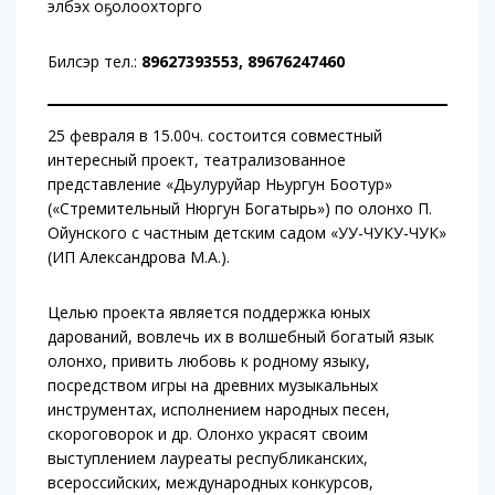
элбэх оҕолоохторго
Билсэр тел.:
89627393553, 89676247460
25 февраля в 15.00ч. состоится совместный
интересный проект, театрализованное
представление «Дьулуруйар Ньургун Боотур»
(«Стремительный Нюргун Богатырь») по олонхо П.
Ойунского с частным детским садом «УУ-ЧУКУ-ЧУК»
(ИП Александрова М.А.).
Целью проекта является поддержка юных
дарований, вовлечь их в волшебный богатый язык
олонхо, привить любовь к родному языку,
посредством игры на древних музыкальных
инструментах, исполнением народных песен,
скороговорок и др. Олонхо украсят своим
выступлением лауреаты республиканских,
всероссийских, международных конкурсов,