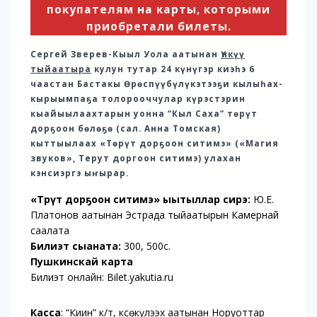
покупателям на карты, которыми
приобретали билеты.
Сергей Зверев-Кыыл Уола аатынан
Үнкүү
тыйаатыра
кулун тутар 24 күнүгэр киэһэ 6
чаастан Бастакы Өрөспүүбүлүкэтээҕи кылыһах-
кырыымпаҕа толорооччулар күрэстэрин
кыайыылаахтарын уонна “Кыл Саха” төрүт
дорҕоон бөлөҕө (сал. Анна Томская)
кыттыылаах «Төрүт дорҕоон ситимэ» («Магия
звуков», Терут доргоон ситимэ) улахан
кэнсиэргэ ыҥырар.
«Төрүт дорҕоон ситимэ» ыытыллар сирэ:
Ю.Е.
Платонов аатынан Эстрада тыйаатырын Камернай
саалата
Билиэт сыаната:
300, 500с.
Пушкинскай карта
Билиэт онлайн: Bilet.yakutia.ru
Касса
: “Киин” к/т, Өксөкүлээх аатынан Норуоттар