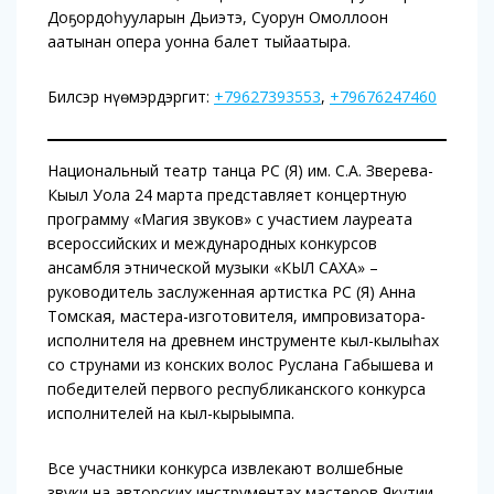
Доҕордоһууларын Дьиэтэ, Суорун Омоллоон
аатынан опера уонна балет тыйаатыра.
Билсэр нүөмэрдэргит:
+79627393553
,
+79676247460
Национальный театр танца РС (Я) им. С.А. Зверева-
Кыыл Уола 24 марта представляет концертную
программу «Магия звуков» с участием лауреата
всероссийских и международных конкурсов
ансамбля этнической музыки «КЫЛ САХА» –
руководитель заслуженная артистка РС (Я) Анна
Томская, мастера-изготовителя, импровизатора-
исполнителя на древнем инструменте кыл-кылыһах
со струнами из конских волос Руслана Габышева и
победителей первого республиканского конкурса
исполнителей на кыл-кырыымпа.
Все участники конкурса извлекают волшебные
звуки на авторских инструментах мастеров Якутии.