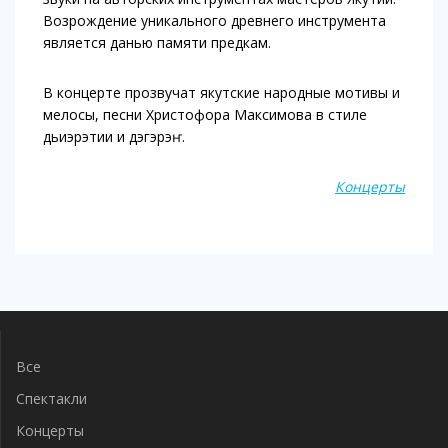
Возрождение уникального древнего инструмента
является данью памяти предкам.
В концерте прозвучат якутские народные мотивы и
мелосы, песни Христофора Максимова в стиле
дьиэрэтии и дэгэрэҥ.
Концерты
Навигация
по
записям
Все
Спектакли
Концерты