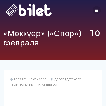
Перейти
к
контенту
«Мөккүөр» («Спор») – 10
февраля
10.02.2024 15:00 - 16:00
ДВОРЕЦ ДЕТСКОГО
ТВОРЧЕСТВА ИМ. Ф.И. АВДЕЕВОЙ
Выбор мест