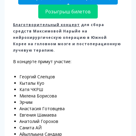
Розыгрыш билетов
Благотворительный концерт
для сбора
средств Максимовой Нарыйе на
нейрохирургическую операцию в Южной
Корее на головном мозге и постоперационную
лучевую терапию.
В концерте примут участие:
Георгий Слепцов
Кыталы Куо
Катя ЧКРШ
Милена Борисова
Эрчим
Анастасия Готовцева
Евгения Шамаева
Анатолий Горохов
Санита АЙ
Айыллыына Сандаар