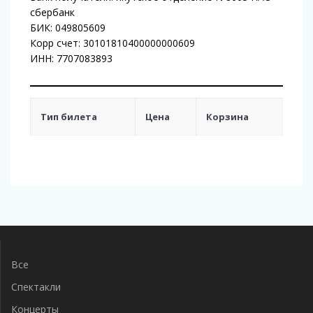
сбербанк
БИК: 049805609
Корр счет: 30101810400000000609
ИНН: 7707083893
Тип билета
Цена
Корзина
Навигация
по
записям
Все
Спектакли
Концерты