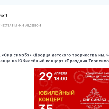
ЧЕСТВА ИМ. Ф.И. АВДЕЕВОЙ
«Сир симэ5э» «Дворца детского творчества им. 
анца на Юбилейный концерт «Праздник Терпсихо