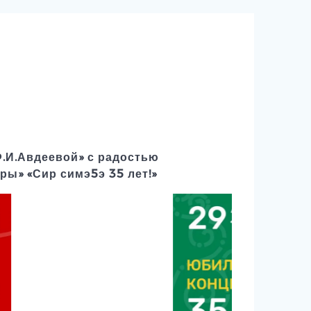
Ф.И.Авдеевой» с радостью
ры» «Сир симэ5э 35 лет!»