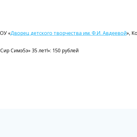
НОУ «
Дворец детского творчества им. Ф.И. Авдеевой
», 
ир Симэ5э» 35 лет!»: 150 рублей