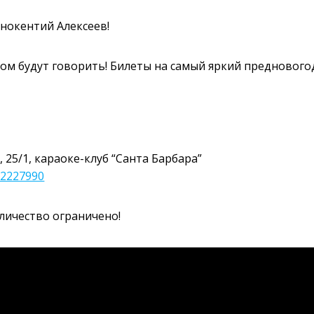
ннокентий Алексеев!
ром будут говорить! Билеты на самый яркий преднового
, 25/1, караоке-клуб “Санта Барбара”
-2227990
личество ограничено!