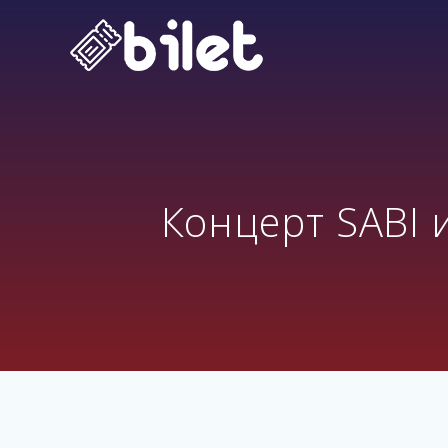
Перейти
к
контенту
Концерт SABI и