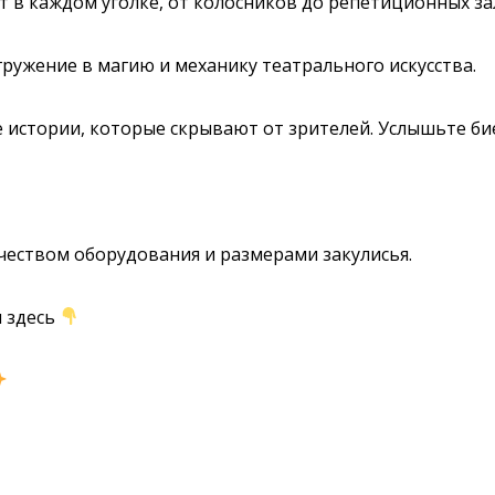
т в каждом уголке, от колосников до репетиционных з
гружение в магию и механику театрального искусства.
 истории, которые скрывают от зрителей. Услышьте би
чеством оборудования и размерами закулисья.
я здесь