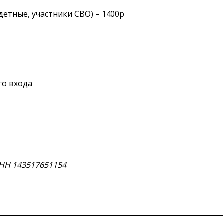
етные, участники СВО) – 1400р
ого входа
НН 143517651154