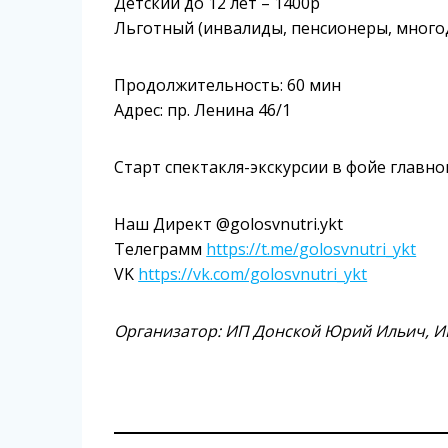
Детский до 12 лет – 1400р
Льготный (инвалиды, пенсионеры, многод
Продолжительность: 60 мин
Адрес: пр. Ленина 46/1
Старт спектакля-экскурсии в фойе главн
Наш Директ @golosvnutri.ykt
Телеграмм
https://t.me/golosvnutri_ykt
VK
https://vk.com/golosvnutri_ykt
Организатор: ИП Донской Юрий Ильич, И