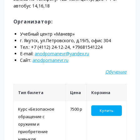
автобус 14,16,18
Организатор:
Учебный центр «Маневр»
г. Якутск, ул.Петровского, д.19/5, офис 304
Тел.: +7 (4112) 24-12-24, +79681541224
E-mail:
anodpomanevr@yandex.ru
Сайт:
anodpomanevr.ru
Обучение
Тип билета
Цена
Корзина
Курс «Безопасное
7500
p
Купить
обращение с
оружием и
приобретение
навыков