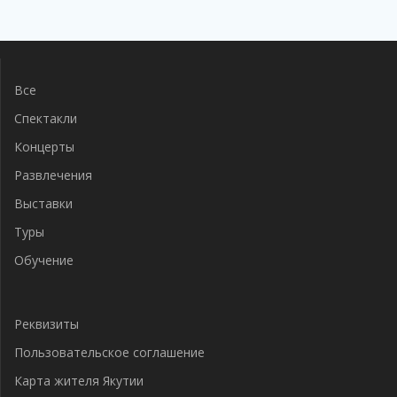
Навигация
по
записям
Все
Спектакли
Концерты
Развлечения
Выставки
Туры
Обучение
Реквизиты
Пользовательское соглашение
Карта жителя Якутии