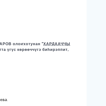
ТАРОВ олоҥхотунан “
ХАРДААЧЧЫ
тта үгүс көрөөччүгэ биһирэппит,
ева.