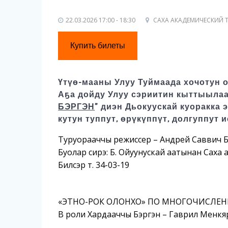
22.03.2026 17:00 - 18:30
САХА АКАДЕМИЧЕСКИЙ Т
Купить билеты
Үтүө-мааны Улуу Туймаада хочотун 
Аҕа дойду Улуу сэриитин кыттыылаа
БЭРГЭН
” диэн Дьокуускай куоракка 
кутун туппут, өрүкүппүт, долгуппут 
Туруорааччы режиссер – Андрей Саввич
Буолар сирэ: Б. Ойуунускай аатынан Саха 
Билсэр т. 34-03-19
«ЭТНО-РОК ОЛОНХО» ПО МНОГОЧИСЛЕН
В роли Хардааччы Бэргэн – Гаврил Менкяр