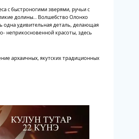
еса с быстроногими зверями, ручьи с
еликие долины… Волшебство Олонхо
сть одна удивительная деталь, делающая
но- неприкосновенной красоты, здесь
ение архаичных, якутских традиционных