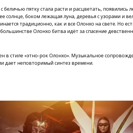
с беличью пятку стала расти и расцветать, появились л
е солнце, боком лежащая луна, деревья с узорами и в
инается традиционно, как и все Олонхо на свете. Но е
 большинстве Олонхо битва идёт за спасение девствен
ен в стиле «этно-рок Олонхо». Музыкальное сопровожд
ми дает неповторимый синтез времени.