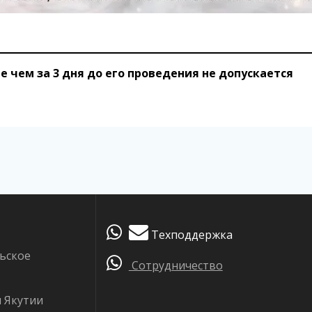
 чем за 3 дня до его проведения не допускается
Техподдержка
ьское
Сотрудничество
я Якутии