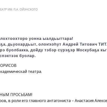
ЕАТР ИМ. П.А. ОЙУНСКОГО
олохтоохторо уонна ыалдьыттара!
ҕа, дьуохардьыт, олоҥхоһут Андрей Титович ТИ
эрэ буолбакка, дойду тэбэр сүрэҕэр Москубаҕа кы
испэктээк буолар.
 БОРИСОВ
академическай театра.
НЫМ ПРОСЬБАМ!
ов, в роли его главного антагониста – Анастасия Алексе