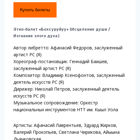
Купить билеты
Этно-балет «Бохсуруйуу» (Исцеление души /
Изгнание злого духа)
Автор либретто: Афанасий Федоров, заслуженный
артист РС (Я)
Хореограф-постановщик: Геннадий Баишев,
заслуженный артист РС (Я)
Композитор: Владимир Ксенофонтов, заслуженный
деятель искусств РС (Я)
Дирижер: Николай Петров, заслуженный деятель
искусств РС (Я)
Музыкальное сопровождение: Оркестр
национальных инструментов НТТ им. Кыыл Уола
Артисты: Афанасий Лаврентьев, Эдуард Жирков,
Валерий Прокопьев, Светлана Чирикова, Айыына
Дьячковская