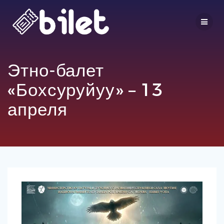
Перейти
к
контенту
Этно-балет
«Бохсуруйуу» – 13
апреля